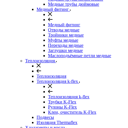
Медные трубы дюймовые
Медный фитинг
Медный фитинг
Отводы медные
Тройники медные
Муфты медные
Переходы медные
Заглушки медные
Маслоподъёмные петли медные
Теплоизоляция
Теплоизоляция
Теплоизоляция k-flex
Теплоизоляция k-flex
Трубки K-Flex
Рулоны K-Flex
Клеи, очиститель K-Flex
Подвесы
Изоляция Thermaflex
Хладагенты и масла