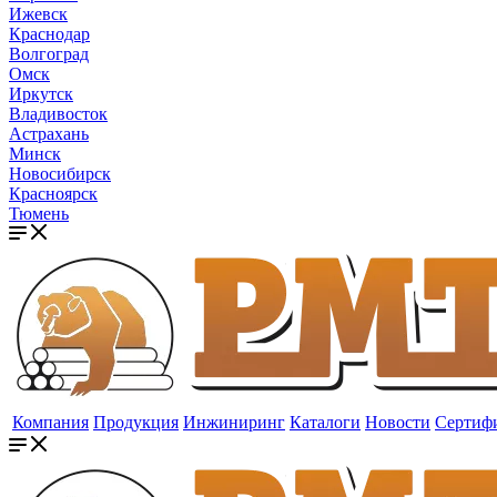
Ижевск
Краснодар
Волгоград
Омск
Иркутск
Владивосток
Астрахань
Минск
Новосибирск
Красноярск
Тюмень
Компания
Продукция
Инжиниринг
Каталоги
Новости
Сертиф