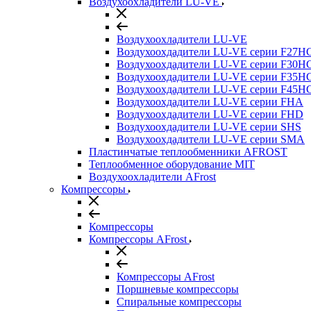
Воздухоохладители LU-VE
Воздухоохладители LU-VE
Воздухоохдадители LU-VE серии F27H
Воздухоохдадители LU-VE серии F30H
Воздухоохдадители LU-VE серии F35H
Воздухоохдадители LU-VE серии F45H
Воздухоохдадители LU-VE серии FHA
Воздухоохдадители LU-VE серии FHD
Воздухоохдадители LU-VE серии SHS
Воздухоохдадители LU-VE серии SMA
Пластинчатые теплообменники AFROST
Теплообменное оборудование MIT
Воздухоохладители AFrost
Компрессоры
Компрессоры
Компрессоры AFrost
Компрессоры AFrost
Поршневые компрессоры
Спиральные компрессоры